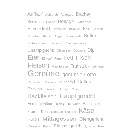
Auflauf
Backen
Aufstrich
Avocado
Beilage
Backofen
Bacon
Blattspinat
Blumenkohl
Brot
Bratwurst
Brokkoli
Brunch
Butter
Brötchen
Buffet
Bulgur
Bumenkohl
Butterschmalz
Bärlauch
Cashewnüsse
Dip
Champignons
Chicorree
Dessert
Eier
Fisch
Fett
Eintopf
Feta
Fleisch
Frühstück
Frischkäse
Geflügel
Gemüse
gesunde Fette
Grillen
glutenfrei
Getränke
Gewürze
Grünkohl
Gulasch
Gurke
Gyros
Hauptgericht
Hackfleisch
Herbstgemüse
Hähnchen
Hering
Hokkaido
Käse
Kohl
Knäcke
Kohlrabi
Kuchen
Mittagessen
Ofengericht
Kürbis
Pfannengericht
Omelette
Pesto
Quiche
Reis