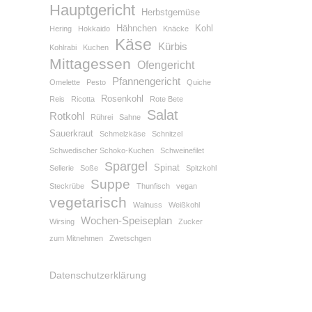
Hauptgericht
Herbstgemüse
Hähnchen
Kohl
Hering
Hokkaido
Knäcke
Käse
Kürbis
Kohlrabi
Kuchen
Mittagessen
Ofengericht
Pfannengericht
Omelette
Pesto
Quiche
Rosenkohl
Reis
Ricotta
Rote Bete
Salat
Rotkohl
Rührei
Sahne
Sauerkraut
Schmelzkäse
Schnitzel
Schwedischer Schoko-Kuchen
Schweinefilet
Spargel
Spinat
Sellerie
Soße
Spitzkohl
Suppe
Steckrübe
Thunfisch
vegan
vegetarisch
Walnuss
Weißkohl
Wochen-Speiseplan
Wirsing
Zucker
zum Mitnehmen
Zwetschgen
Datenschutzerklärung