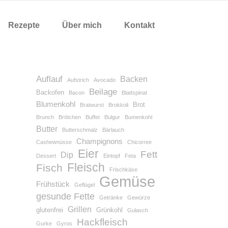
Rezepte
Über mich
Kontakt
Auflauf
Backen
Aufstrich
Avocado
Beilage
Backofen
Bacon
Blattspinat
Blumenkohl
Brot
Bratwurst
Brokkoli
Brunch
Brötchen
Buffet
Bulgur
Bumenkohl
Butter
Butterschmalz
Bärlauch
Champignons
Cashewnüsse
Chicorree
Eier
Fett
Dip
Dessert
Eintopf
Feta
Fleisch
Fisch
Frischkäse
Gemüse
Frühstück
Geflügel
gesunde Fette
Getränke
Gewürze
Grillen
glutenfrei
Grünkohl
Gulasch
Hackfleisch
Gurke
Gyros