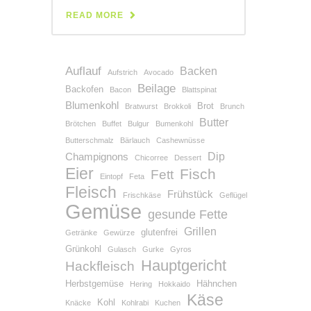
READ MORE
Auflauf
Backen
Aufstrich
Avocado
Beilage
Backofen
Bacon
Blattspinat
Blumenkohl
Brot
Bratwurst
Brokkoli
Brunch
Butter
Brötchen
Buffet
Bulgur
Bumenkohl
Butterschmalz
Bärlauch
Cashewnüsse
Dip
Champignons
Chicorree
Dessert
Eier
Fisch
Fett
Eintopf
Feta
Fleisch
Frühstück
Frischkäse
Geflügel
Gemüse
gesunde Fette
Grillen
glutenfrei
Getränke
Gewürze
Grünkohl
Gulasch
Gurke
Gyros
Hauptgericht
Hackfleisch
Herbstgemüse
Hähnchen
Hering
Hokkaido
Käse
Kohl
Knäcke
Kohlrabi
Kuchen