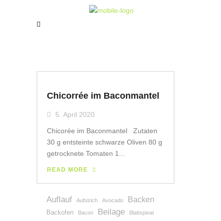
Chicorrée im Baconmantel
5. April 2020
Chicorée im Baconmantel Zutaten
30 g entsteinte schwarze Oliven 80 g
getrocknete Tomaten 1...
READ MORE
Auflauf
Backen
Aufstrich
Avocado
Beilage
Backofen
Bacon
Blattspinat