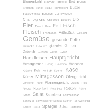
Blumenkohl
Brot
Bratwurst
Brokkoli
Brunch
Butter
Brötchen
Buffet
Bulgur
Bumenkohl
Butterschmalz
Bärlauch
Cashewnüsse
Dip
Champignons
Chicorree
Dessert
Eier
Fisch
Fett
Eintopf
Feta
Fleisch
Frühstück
Frischkäse
Geflügel
Gemüse
gesunde Fette
Grillen
glutenfrei
Getränke
Gewürze
Grünkohl
Gulasch
Gurke
Gyros
Hauptgericht
Hackfleisch
Herbstgemüse
Hähnchen
Hering
Hokkaido
Käse
Kohl
Knäcke
Kohlrabi
Kuchen
Mittagessen
Ofengericht
Kürbis
Pfannengericht
Omelette
Pesto
Quiche
Reis
Rotkohl
Rosenkohl
Ricotta
Rote Bete
Rührei
Salat
Sauerkraut
Sahne
Schmelzkäse
Schnitzel
Schwedischer Schoko-Kuchen
Schweinefilet
Spargel
Spinat
Sellerie
Soße
Spitzkohl