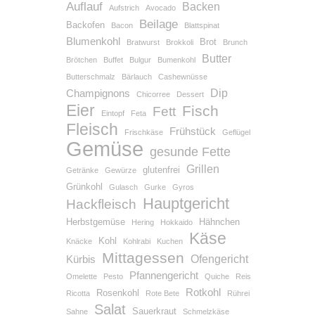
Auflauf
Backen
Aufstrich
Avocado
Beilage
Backofen
Bacon
Blattspinat
Blumenkohl
Brot
Bratwurst
Brokkoli
Brunch
Butter
Brötchen
Buffet
Bulgur
Bumenkohl
Butterschmalz
Bärlauch
Cashewnüsse
Dip
Champignons
Chicorree
Dessert
Eier
Fisch
Fett
Eintopf
Feta
Fleisch
Frühstück
Frischkäse
Geflügel
Gemüse
gesunde Fette
Grillen
glutenfrei
Getränke
Gewürze
Grünkohl
Gulasch
Gurke
Gyros
Hauptgericht
Hackfleisch
Herbstgemüse
Hähnchen
Hering
Hokkaido
Käse
Kohl
Knäcke
Kohlrabi
Kuchen
Mittagessen
Ofengericht
Kürbis
Pfannengericht
Omelette
Pesto
Quiche
Reis
Rotkohl
Rosenkohl
Ricotta
Rote Bete
Rührei
Salat
Sauerkraut
Sahne
Schmelzkäse