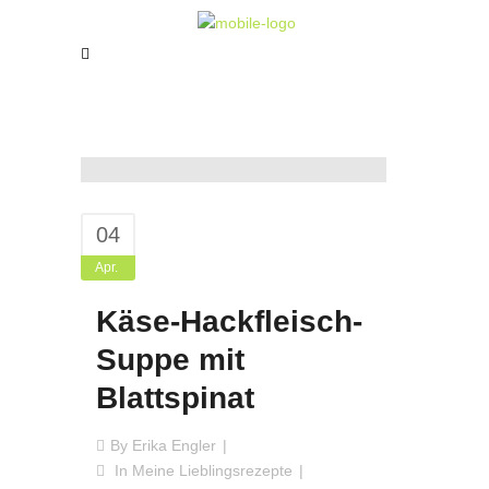
04
Apr.
Käse-Hackfleisch-
Suppe mit
Blattspinat
By
Erika Engler
In
Meine Lieblingsrezepte