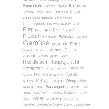
Bacon
Blattspinat
Blumenkohl
Brot
Bratwurst
Brokkoli
Brunch
Butter
Brötchen
Buffet
Bulgur
Bumenkohl
Butterschmalz
Bärlauch
Cashewnüsse
Dip
Champignons
Chicorree
Dessert
Eier
Fisch
Fett
Eintopf
Feta
Fleisch
Frühstück
Frischkäse
Geflügel
Gemüse
gesunde Fette
Grillen
glutenfrei
Getränke
Gewürze
Grünkohl
Gulasch
Gurke
Gyros
Hauptgericht
Hackfleisch
Herbstgemüse
Hähnchen
Hering
Hokkaido
Käse
Kohl
Knäcke
Kohlrabi
Kuchen
Mittagessen
Ofengericht
Kürbis
Pfannengericht
Omelette
Pesto
Quiche
Reis
Rotkohl
Rosenkohl
Ricotta
Rote Bete
Rührei
Salat
Sauerkraut
Sahne
Schmelzkäse
Schnitzel
Schwedischer Schoko-Kuchen
Schweinefilet