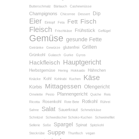
Butterschmalz
Bärlauch
Cashewnüsse
Dip
Champignons
Chicorree
Dessert
Eier
Fisch
Fett
Eintopf
Feta
Fleisch
Frühstück
Frischkäse
Geflügel
Gemüse
gesunde Fette
Grillen
glutenfrei
Getränke
Gewürze
Grünkohl
Gulasch
Gurke
Gyros
Hauptgericht
Hackfleisch
Herbstgemüse
Hähnchen
Hering
Hokkaido
Käse
Kohl
Knäcke
Kohlrabi
Kuchen
Mittagessen
Ofengericht
Kürbis
Pfannengericht
Omelette
Pesto
Quiche
Reis
Rotkohl
Rosenkohl
Ricotta
Rote Bete
Rührei
Salat
Sauerkraut
Sahne
Schmelzkäse
Schnitzel
Schwedischer Schoko-Kuchen
Schweinefilet
Spargel
Spinat
Sellerie
Soße
Spitzkohl
Suppe
Steckrübe
Thunfisch
vegan