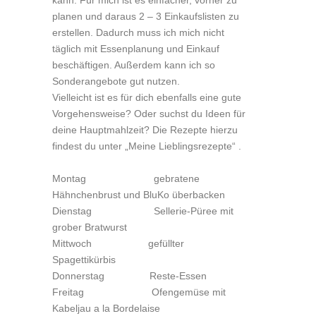
kann. Für mich ist es einfacher, vorher zu
planen und daraus 2 – 3 Einkaufslisten zu
erstellen. Dadurch muss ich mich nicht
täglich mit Essenplanung und Einkauf
beschäftigen. Außerdem kann ich so
Sonderangebote gut nutzen.
Vielleicht ist es für dich ebenfalls eine gute
Vorgehensweise? Oder suchst du Ideen für
deine Hauptmahlzeit? Die Rezepte hierzu
findest du unter „Meine Lieblingsrezepte“ .
Montag gebratene
Hähnchenbrust und BluKo überbacken
Dienstag Sellerie-Püree mit
grober Bratwurst
Mittwoch gefüllter
Spagettikürbis
Donnerstag Reste-Essen
Freitag Ofengemüse mit
Kabeljau a la Bordelaise