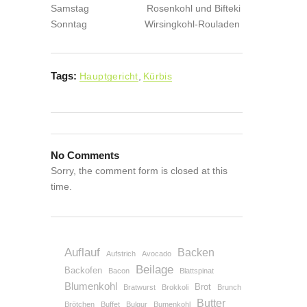
Samstag Rosenkohl und Bifteki
Sonntag Wirsingkohl-Rouladen
Tags:
Hauptgericht
,
Kürbis
No Comments
Sorry, the comment form is closed at this
time.
Auflauf
Backen
Aufstrich
Avocado
Beilage
Backofen
Bacon
Blattspinat
Blumenkohl
Brot
Bratwurst
Brokkoli
Brunch
Butter
Brötchen
Buffet
Bulgur
Bumenkohl