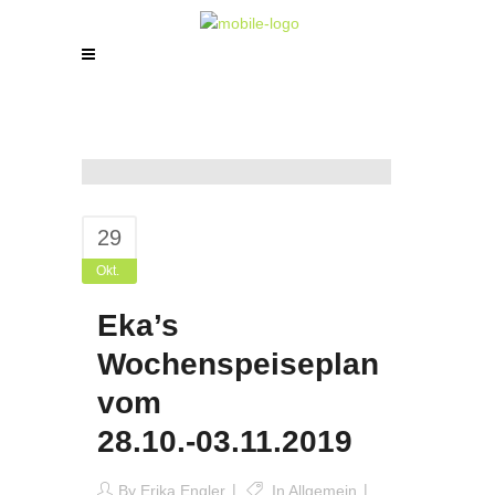
29
Okt.
Eka’s
Wochenspeiseplan
vom
28.10.-03.11.2019
By
Erika Engler
In
Allgemein