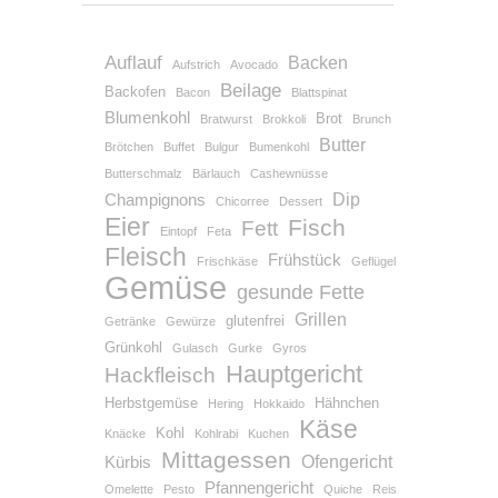
Auflauf
Backen
Aufstrich
Avocado
Beilage
Backofen
Bacon
Blattspinat
Blumenkohl
Brot
Bratwurst
Brokkoli
Brunch
Butter
Brötchen
Buffet
Bulgur
Bumenkohl
Butterschmalz
Bärlauch
Cashewnüsse
Dip
Champignons
Chicorree
Dessert
Eier
Fisch
Fett
Eintopf
Feta
Fleisch
Frühstück
Frischkäse
Geflügel
Gemüse
gesunde Fette
Grillen
glutenfrei
Getränke
Gewürze
Grünkohl
Gulasch
Gurke
Gyros
Hauptgericht
Hackfleisch
Herbstgemüse
Hähnchen
Hering
Hokkaido
Käse
Kohl
Knäcke
Kohlrabi
Kuchen
Mittagessen
Ofengericht
Kürbis
Pfannengericht
Omelette
Pesto
Quiche
Reis