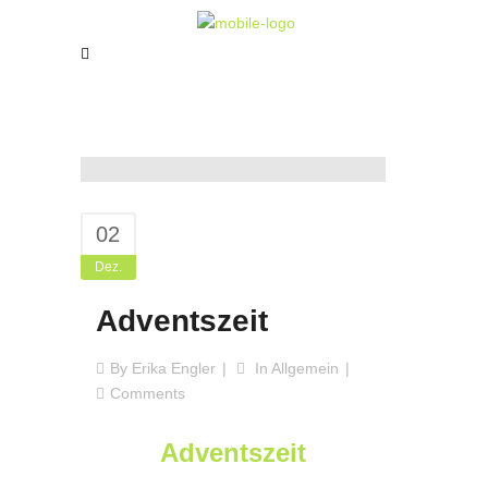
02
Dez.
Adventszeit
By
Erika Engler
In
Allgemein
Comments
Adventszeit