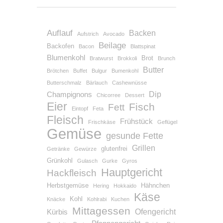
Auflauf
Backen
Aufstrich
Avocado
Beilage
Backofen
Bacon
Blattspinat
Blumenkohl
Brot
Bratwurst
Brokkoli
Brunch
Butter
Brötchen
Buffet
Bulgur
Bumenkohl
Butterschmalz
Bärlauch
Cashewnüsse
Dip
Champignons
Chicorree
Dessert
Eier
Fisch
Fett
Eintopf
Feta
Fleisch
Frühstück
Frischkäse
Geflügel
Gemüse
gesunde Fette
Grillen
glutenfrei
Getränke
Gewürze
Grünkohl
Gulasch
Gurke
Gyros
Hauptgericht
Hackfleisch
Herbstgemüse
Hähnchen
Hering
Hokkaido
Käse
Kohl
Knäcke
Kohlrabi
Kuchen
Mittagessen
Ofengericht
Kürbis