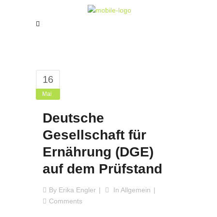
16
Mai
Deutsche
Gesellschaft für
Ernährung (DGE)
auf dem Prüfstand
By
Erika Engler
In
Allgemein
Comments