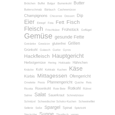
Butter
Brötchen
Buffet
Bulgur
Bumenkohl
Butterschmalz
Bärlauch
Cashewnüsse
Dip
Champignons
Chicorree
Dessert
Eier
Fisch
Fett
Eintopf
Feta
Fleisch
Frühstück
Frischkäse
Geflügel
Gemüse
gesunde Fette
Grillen
glutenfrei
Getränke
Gewürze
Grünkohl
Gulasch
Gurke
Gyros
Hauptgericht
Hackfleisch
Herbstgemüse
Hähnchen
Hering
Hokkaido
Käse
Kohl
Knäcke
Kohlrabi
Kuchen
Mittagessen
Ofengericht
Kürbis
Pfannengericht
Omelette
Pesto
Quiche
Reis
Rotkohl
Rosenkohl
Ricotta
Rote Bete
Rührei
Salat
Sauerkraut
Sahne
Schmelzkäse
Schnitzel
Schwedischer Schoko-Kuchen
Schweinefilet
Spargel
Spinat
Sellerie
Soße
Spitzkohl
Suppe
Steckrübe
Thunfisch
vegan