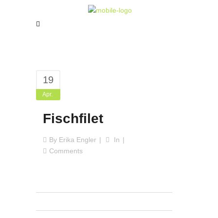
19
Apr.
Fischfilet
By
Erika Engler
In
Comments