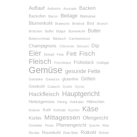
Auflauf
Backen
Aufstrich
Avocado
Beilage
Backofen
Bacon
Blattspinat
Blumenkohl
Brot
Bratwurst
Brokkoli
Brunch
Butter
Brötchen
Buffet
Bulgur
Bumenkohl
Butterschmalz
Bärlauch
Cashewnüsse
Dip
Champignons
Chicorree
Dessert
Eier
Fisch
Fett
Eintopf
Feta
Fleisch
Frühstück
Frischkäse
Geflügel
Gemüse
gesunde Fette
Grillen
glutenfrei
Getränke
Gewürze
Grünkohl
Gulasch
Gurke
Gyros
Hauptgericht
Hackfleisch
Herbstgemüse
Hähnchen
Hering
Hokkaido
Käse
Kohl
Knäcke
Kohlrabi
Kuchen
Mittagessen
Ofengericht
Kürbis
Pfannengericht
Omelette
Pesto
Quiche
Reis
Rotkohl
Rosenkohl
Ricotta
Rote Bete
Rührei