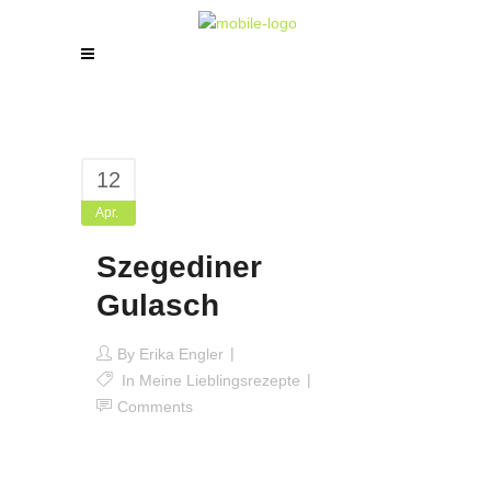
12
Apr.
Szegediner
Gulasch
By
Erika Engler
In
Meine Lieblingsrezepte
Comments