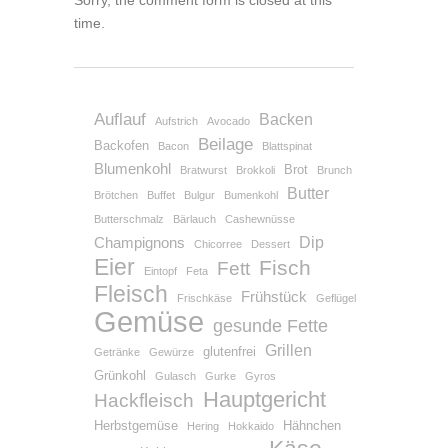
Sorry, the comment form is closed at this
time.
Auflauf
Backen
Aufstrich
Avocado
Beilage
Backofen
Bacon
Blattspinat
Blumenkohl
Brot
Bratwurst
Brokkoli
Brunch
Butter
Brötchen
Buffet
Bulgur
Bumenkohl
Butterschmalz
Bärlauch
Cashewnüsse
Dip
Champignons
Chicorree
Dessert
Eier
Fisch
Fett
Eintopf
Feta
Fleisch
Frühstück
Frischkäse
Geflügel
Gemüse
gesunde Fette
Grillen
glutenfrei
Getränke
Gewürze
Grünkohl
Gulasch
Gurke
Gyros
Hauptgericht
Hackfleisch
Herbstgemüse
Hähnchen
Hering
Hokkaido