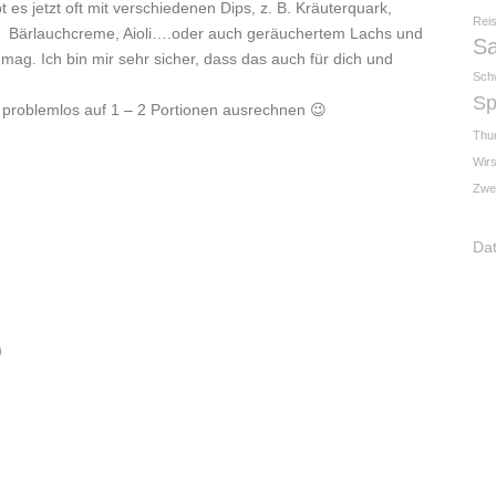
bt es jetzt oft mit verschiedenen Dips, z. B. Kräuterquark,
Rei
, Bärlauchcreme, Aioli….oder auch geräuchertem Lachs und
Sa
mag. Ich bin mir sehr sicher, dass das auch für dich und
Sch
Sp
h problemlos auf 1 – 2 Portionen ausrechnen 😉
Thu
Wirs
Zwe
Da
)