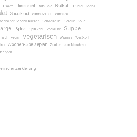
Rotkohl
Rosenkohl
s
Ricotta
Rote Bete
Rührei
Sahne
lat
Sauerkraut
Schmelzkäse
Schnitzel
wedischer Schoko-Kuchen
Schweinefilet
Sellerie
Soße
Suppe
argel
Spinat
Spitzkohl
Steckrübe
vegetarisch
nfisch
vegan
Walnuss
Weißkohl
Wochen-Speiseplan
ing
Zucker
zum Mitnehmen
tschgen
tenschutzerklärung