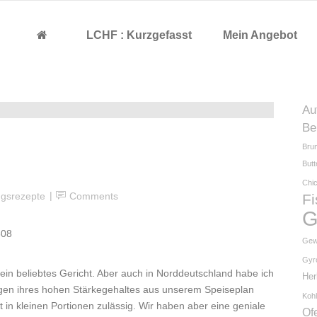
LCHF : Kurzgefasst
Mein Angebot
Au
Be
Bru
But
Chi
ngsrezepte
Comments
F
G
Gew
Gyr
 ein beliebtes Gericht. Aber auch in Norddeutschland habe ich
He
wegen ihres hohen Stärkegehaltes aus unserem Speiseplan
Kohl
 in kleinen Portionen zulässig. Wir haben aber eine geniale
Of