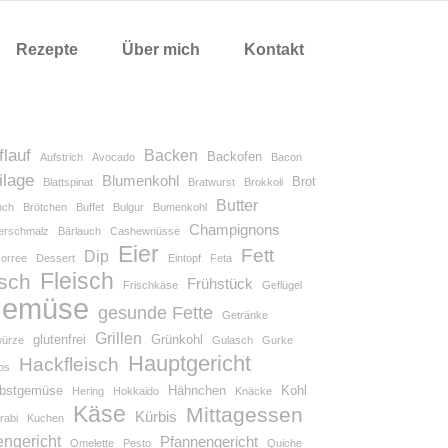
Rezepte
Über mich
Kontakt
flauf
Backen
Backofen
Aufstrich
Avocado
Bacon
ilage
Blumenkohl
Brot
Blattspinat
Bratwurst
Brokkoli
Butter
nch
Brötchen
Buffet
Bulgur
Bumenkohl
Champignons
terschmalz
Bärlauch
Cashewnüsse
Eier
Fett
Dip
corree
Dessert
Eintopf
Feta
Fleisch
isch
Frühstück
Frischkäse
Geflügel
emüse
gesunde Fette
Getränke
Grillen
glutenfrei
Grünkohl
ürze
Gulasch
Gurke
Hauptgericht
Hackfleisch
os
rbstgemüse
Hähnchen
Kohl
Hering
Hokkaido
Knäcke
Käse
Mittagessen
Kürbis
rabi
Kuchen
engericht
Pfannengericht
Omelette
Pesto
Quiche