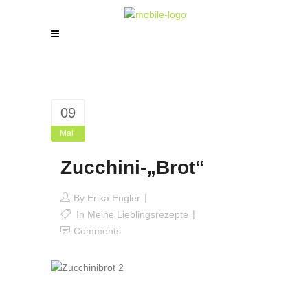
09
Mai
Zucchini-„Brot“
By
Erika Engler
In
Meine Lieblingsrezepte
Comments