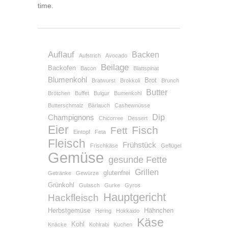
time.
Auflauf
Backen
Aufstrich
Avocado
Beilage
Backofen
Bacon
Blattspinat
Blumenkohl
Brot
Bratwurst
Brokkoli
Brunch
Butter
Brötchen
Buffet
Bulgur
Bumenkohl
Butterschmalz
Bärlauch
Cashewnüsse
Dip
Champignons
Chicorree
Dessert
Eier
Fisch
Fett
Eintopf
Feta
Fleisch
Frühstück
Frischkäse
Geflügel
Gemüse
gesunde Fette
Grillen
glutenfrei
Getränke
Gewürze
Grünkohl
Gulasch
Gurke
Gyros
Hauptgericht
Hackfleisch
Herbstgemüse
Hähnchen
Hering
Hokkaido
Käse
Kohl
Knäcke
Kohlrabi
Kuchen