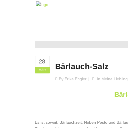
28
Bärlauch-Salz
März
By
Erika Engler
In
Meine Lieblin
Bär
Es ist soweit: Bärlauchzeit. Neben Pesto und Bärlau