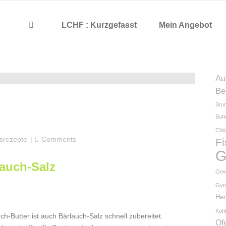
LCHF : Kurzgefasst
Mein Angebot
Au
Be
Bru
But
Chi
gsrezepte
Comments
F
G
lauch-Salz
Gew
Gyr
He
Kohl
ch-Butter ist auch Bärlauch-Salz schnell zubereitet.
Of