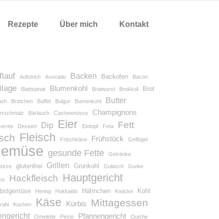
Rezepte
Über mich
Kontakt
flauf
Backen
Backofen
Aufstrich
Avocado
Bacon
ilage
Blumenkohl
Brot
Blattspinat
Bratwurst
Brokkoli
Butter
nch
Brötchen
Buffet
Bulgur
Bumenkohl
Champignons
terschmalz
Bärlauch
Cashewnüsse
Eier
Fett
Dip
corree
Dessert
Eintopf
Feta
Fleisch
isch
Frühstück
Frischkäse
Geflügel
emüse
gesunde Fette
Getränke
Grillen
glutenfrei
Grünkohl
ürze
Gulasch
Gurke
Hauptgericht
Hackfleisch
os
rbstgemüse
Hähnchen
Kohl
Hering
Hokkaido
Knäcke
Käse
Mittagessen
Kürbis
rabi
Kuchen
engericht
Pfannengericht
Omelette
Pesto
Quiche