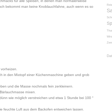
chmacks für alle Speisen, in denen man normalerweise
Rei
lauch bekommt man keine Knoblauchfahne, auch wenn es so
Sa
Sch
Sp
Thu
Wirs
Zwe
Da
 vorheizen.
h in den Mixtopf einer Küchenmaschine geben und grob
ben und die Masse nochmals fein zerkleinern.
 Bärlauchmasse mixen.
 dünn wie möglich verstreichen und etwa 1 Stunde bei 100 °
e feuchte Luft aus dem Backofen entweichen lassen.