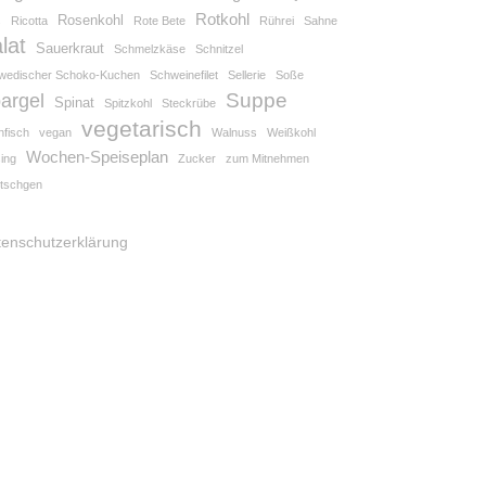
Rotkohl
Rosenkohl
s
Ricotta
Rote Bete
Rührei
Sahne
lat
Sauerkraut
Schmelzkäse
Schnitzel
wedischer Schoko-Kuchen
Schweinefilet
Sellerie
Soße
Suppe
argel
Spinat
Spitzkohl
Steckrübe
vegetarisch
nfisch
vegan
Walnuss
Weißkohl
Wochen-Speiseplan
ing
Zucker
zum Mitnehmen
tschgen
tenschutzerklärung