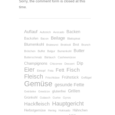
Sorry, the comment form is closed at this
time.
Auflauf
Backen
Aufstrich
Avocado
Beilage
Backofen
Bacon
Blattspinat
Blumenkohl
Brot
Bratwurst
Brokkoli
Brunch
Butter
Brötchen
Buffet
Bulgur
Bumenkohl
Butterschmalz
Bärlauch
Cashewnüsse
Dip
Champignons
Chicorree
Dessert
Eier
Fisch
Fett
Eintopf
Feta
Fleisch
Frühstück
Frischkäse
Geflügel
Gemüse
gesunde Fette
Grillen
glutenfrei
Getränke
Gewürze
Grünkohl
Gulasch
Gurke
Gyros
Hauptgericht
Hackfleisch
Herbstgemüse
Hähnchen
Hering
Hokkaido