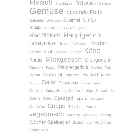
Fleisch
Frühstück
Frischkäse
Geflügel
Gemüse
gesunde Fette
Grillen
glutenfrei
Getränke
Gewürze
Grünkohl
Gulasch
Gurke
Gyros
Hauptgericht
Hackfleisch
Herbstgemüse
Hähnchen
Hering
Hokkaido
Käse
Kohl
Knäcke
Kohlrabi
Kuchen
Mittagessen
Ofengericht
Kürbis
Pfannengericht
Omelette
Pesto
Quiche
Reis
Rotkohl
Rosenkohl
Ricotta
Rote Bete
Rührei
Salat
Sauerkraut
Sahne
Schmelzkäse
Schnitzel
Schwedischer Schoko-Kuchen
Schweinefilet
Spargel
Spinat
Sellerie
Soße
Spitzkohl
Suppe
Steckrübe
Thunfisch
vegan
vegetarisch
Walnuss
Weißkohl
Wirsing
Wochen-Speiseplan
Zucker
zum Mitnehmen
Zwetschgen