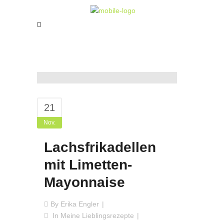
21
Nov.
Lachsfrikadellen
mit Limetten-
Mayonnaise
By
Erika Engler
In
Meine Lieblingsrezepte