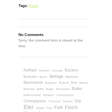
Tags:
Fisch
No Comments
Sorry, the comment form is closed at this
time.
Auflauf
Backen
Aufstrich
Avocado
Beilage
Backofen
Bacon
Blattspinat
Blumenkohl
Brot
Bratwurst
Brokkoli
Brunch
Butter
Brötchen
Buffet
Bulgur
Bumenkohl
Butterschmalz
Bärlauch
Cashewnüsse
Dip
Champignons
Chicorree
Dessert
Eier
Fisch
Fett
Eintopf
Feta