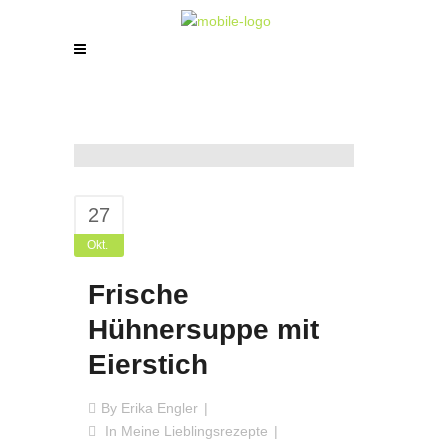
27
Okt.
Frische
Hühnersuppe mit
Eierstich
By
Erika Engler
In
Meine Lieblingsrezepte