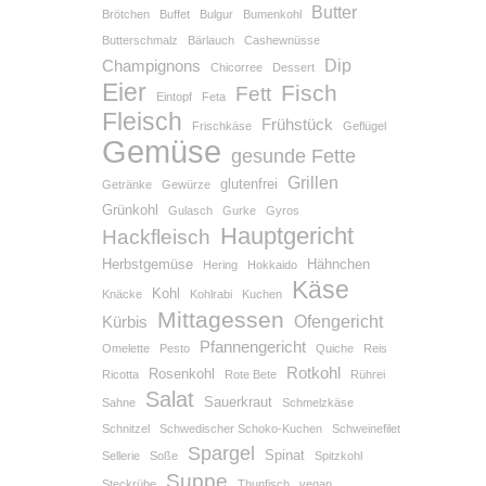
Butter
Brötchen
Buffet
Bulgur
Bumenkohl
Butterschmalz
Bärlauch
Cashewnüsse
Dip
Champignons
Chicorree
Dessert
Eier
Fisch
Fett
Eintopf
Feta
Fleisch
Frühstück
Frischkäse
Geflügel
Gemüse
gesunde Fette
Grillen
glutenfrei
Getränke
Gewürze
Grünkohl
Gulasch
Gurke
Gyros
Hauptgericht
Hackfleisch
Herbstgemüse
Hähnchen
Hering
Hokkaido
Käse
Kohl
Knäcke
Kohlrabi
Kuchen
Mittagessen
Ofengericht
Kürbis
Pfannengericht
Omelette
Pesto
Quiche
Reis
Rotkohl
Rosenkohl
Ricotta
Rote Bete
Rührei
Salat
Sauerkraut
Sahne
Schmelzkäse
Schnitzel
Schwedischer Schoko-Kuchen
Schweinefilet
Spargel
Spinat
Sellerie
Soße
Spitzkohl
Suppe
Steckrübe
Thunfisch
vegan