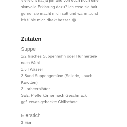
Vielleicht hat ja jemand von euch noch eine
sinnvolle Erklärung dazu? Ich esse sie halt
gerne, sie macht mich satt und warm…und
ich fühle mich direkt besser. 😉
Zutaten
Suppe
1/2 frisches Suppenhuhn oder Hühnerteile
nach Wahl
1,5 l Wasser
2 Bund Suppengemüse (Sellerie, Lauch,
Karotten)
2 Lorbeerblätter
Salz, Pfefferkörner nach Geschmack
ggf. etwas gehackte Chilischote
Eierstich
3 Eier