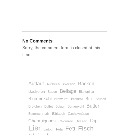
No Comments
Sorry, the comment form is closed at this
time.
Auflauf
Backen
Aufstrich
Avocado
Beilage
Backofen
Bacon
Blattspinat
Blumenkohl
Brot
Bratwurst
Brokkoli
Brunch
Butter
Brötchen
Buffet
Bulgur
Bumenkohl
Butterschmalz
Bärlauch
Cashewnüsse
Dip
Champignons
Chicorree
Dessert
Eier
Fisch
Fett
Eintopf
Feta