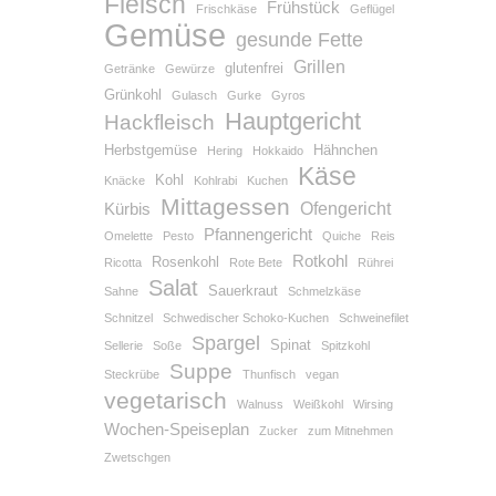
Fleisch
Frühstück
Frischkäse
Geflügel
Gemüse
gesunde Fette
Grillen
glutenfrei
Getränke
Gewürze
Grünkohl
Gulasch
Gurke
Gyros
Hauptgericht
Hackfleisch
Herbstgemüse
Hähnchen
Hering
Hokkaido
Käse
Kohl
Knäcke
Kohlrabi
Kuchen
Mittagessen
Ofengericht
Kürbis
Pfannengericht
Omelette
Pesto
Quiche
Reis
Rotkohl
Rosenkohl
Ricotta
Rote Bete
Rührei
Salat
Sauerkraut
Sahne
Schmelzkäse
Schnitzel
Schwedischer Schoko-Kuchen
Schweinefilet
Spargel
Spinat
Sellerie
Soße
Spitzkohl
Suppe
Steckrübe
Thunfisch
vegan
vegetarisch
Walnuss
Weißkohl
Wirsing
Wochen-Speiseplan
Zucker
zum Mitnehmen
Zwetschgen