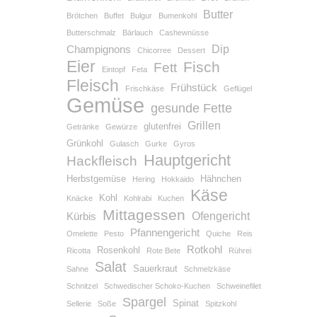
Butter
Brötchen
Buffet
Bulgur
Bumenkohl
Butterschmalz
Bärlauch
Cashewnüsse
Dip
Champignons
Chicorree
Dessert
Eier
Fisch
Fett
Eintopf
Feta
Fleisch
Frühstück
Frischkäse
Geflügel
Gemüse
gesunde Fette
Grillen
glutenfrei
Getränke
Gewürze
Grünkohl
Gulasch
Gurke
Gyros
Hauptgericht
Hackfleisch
Herbstgemüse
Hähnchen
Hering
Hokkaido
Käse
Kohl
Knäcke
Kohlrabi
Kuchen
Mittagessen
Ofengericht
Kürbis
Pfannengericht
Omelette
Pesto
Quiche
Reis
Rotkohl
Rosenkohl
Ricotta
Rote Bete
Rührei
Salat
Sauerkraut
Sahne
Schmelzkäse
Schnitzel
Schwedischer Schoko-Kuchen
Schweinefilet
Spargel
Spinat
Sellerie
Soße
Spitzkohl