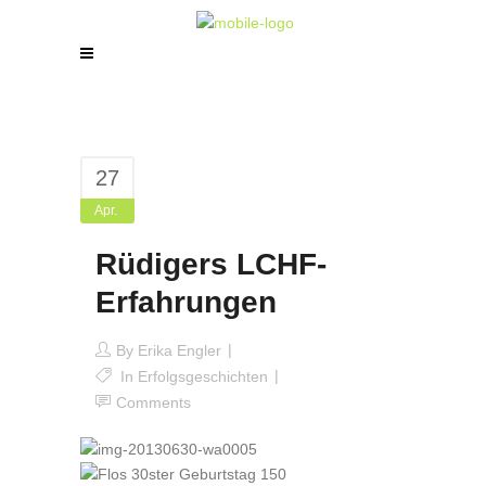
27
Apr.
Rüdigers LCHF-
Erfahrungen
By
Erika Engler
In
Erfolgsgeschichten
Comments