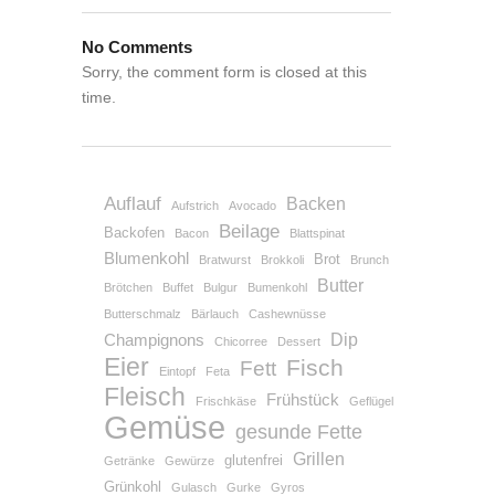
No Comments
Sorry, the comment form is closed at this
time.
Auflauf
Backen
Aufstrich
Avocado
Beilage
Backofen
Bacon
Blattspinat
Blumenkohl
Brot
Bratwurst
Brokkoli
Brunch
Butter
Brötchen
Buffet
Bulgur
Bumenkohl
Butterschmalz
Bärlauch
Cashewnüsse
Dip
Champignons
Chicorree
Dessert
Eier
Fisch
Fett
Eintopf
Feta
Fleisch
Frühstück
Frischkäse
Geflügel
Gemüse
gesunde Fette
Grillen
glutenfrei
Getränke
Gewürze
Grünkohl
Gulasch
Gurke
Gyros